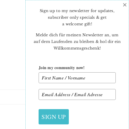
×
Skip
Skip
to
to
Sign up to my newsletter for updates,
main
primary
subscriber only specials & get
content
sidebar
a welcome gift
!
Melde dich für meinen Newsletter an, um
auf dem Laufenden zu bleiben & hol dir ein
Willkommensgeschenk!
Join my community now!
22. JANUAR 2019
SIGN UP
6 KOEPFE 12 BLOECKE