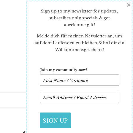
×
Skip
Skip
to
to
Sign up to my newsletter for updates,
main
primary
subscriber only specials & get
content
sidebar
a welcome gift
!
Melde dich für meinen Newsletter an, um
auf dem Laufenden zu bleiben & hol dir ein
Willkommensgeschenk!
Join my community now!
31. JULI 2018
SIGN UP
6 KOEPFE 12 BLOECKE JULI