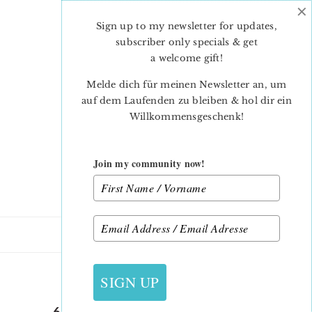
×
Skip
Skip
to
to
Sign up to my newsletter for updates,
main
primary
subscriber only specials & get
content
sidebar
a welcome gift
!
Melde dich für meinen Newsletter an, um
auf dem Laufenden zu bleiben & hol dir ein
Willkommensgeschenk!
Join my community now!
31. JULI 2018
SIGN UP
6 KOEPFE 12 BLOECKE JULI