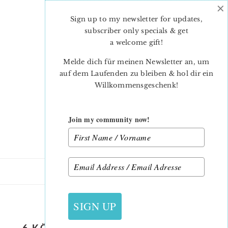
×
Skip
Skip
to
to
Sign up to my newsletter for updates,
main
primary
subscriber only specials & get
content
sidebar
a welcome gift
!
Melde dich für meinen Newsletter an, um
auf dem Laufenden zu bleiben & hol dir ein
Willkommensgeschenk!
Join my community now!
27. SEPTEMBER 2017
SIGN UP
6 KÖPFE 12 BÖCKE – SEPTEMBER