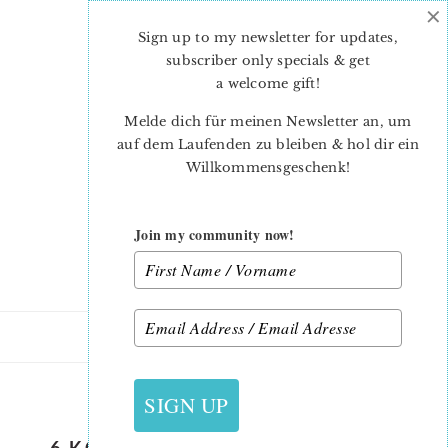
×
Skip
Skip
to
to
Sign up to my newsletter for updates,
main
primary
subscriber only specials & get
content
sidebar
a welcome gift
!
Melde dich für meinen Newsletter an, um
auf dem Laufenden zu bleiben & hol dir ein
Willkommensgeschenk!
Join my community now!
7. DEZEMBER 2017
SIGN UP
6 KOEPFE 12 BLOECKE – FINALE