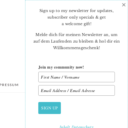
×
Sign up to my newsletter for updates,
subscriber only specials & get
a welcome gift
!
Melde dich für meinen Newsletter an, um
auf dem Laufenden zu bleiben & hol dir ein
Willkommensgeschenk!
Join my community now!
PRESSUM
DATENSCHUTZ
SIGN UP
PRIMARY
SIDEBAR
Inhalt
Datenschutz