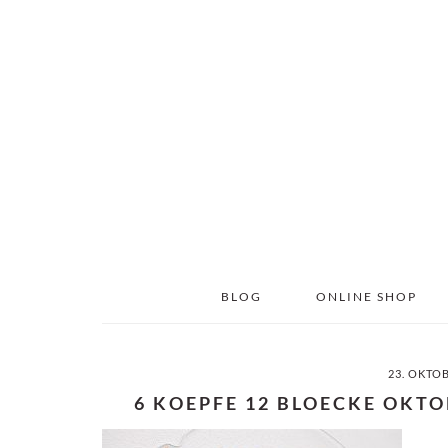
Skip
Skip
to
to
main
primary
content
sidebar
BLOG
ONLINE SHOP
23. OKTO
6 KOEPFE 12 BLOECKE OKT