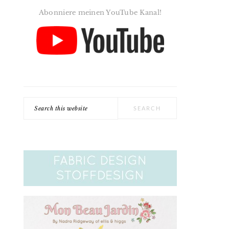
Abonniere meinen YouTube Kanal!
Search
this
website