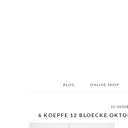
Skip
Skip
to
to
main
primary
content
sidebar
BLOG
ONLINE SHOP
23. OKTO
6 KOEPFE 12 BLOECKE OKT