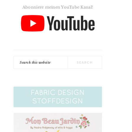
Abonniere meinen YouTube Kanal!
Search
this
website