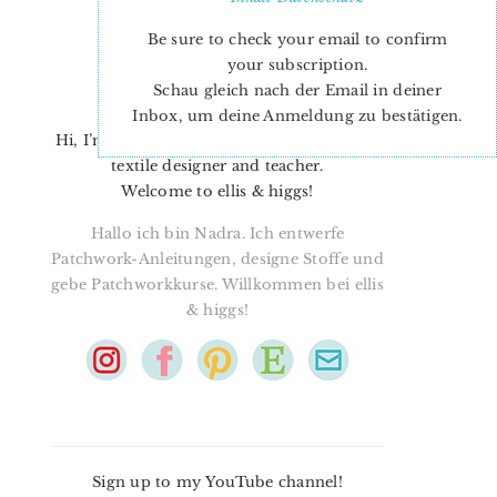
Be sure to check your email to confirm
your subscription.
Schau gleich nach der Email in deiner
Inbox, um deine Anmeldung zu bestätigen.
Hi, I’m Nadra. I’m a quilt pattern designer,
textile designer and teacher.
Welcome to ellis & higgs!
Hallo ich bin Nadra. Ich entwerfe
Patchwork-Anleitungen, designe Stoffe und
gebe Patchworkkurse. Willkommen bei ellis
& higgs!
Sign up to my YouTube channel!