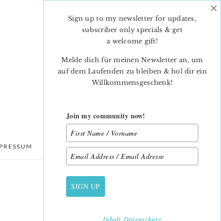
×
Sign up to my newsletter for updates,
subscriber only specials & get
a welcome gift
!
Melde dich für meinen Newsletter an, um
auf dem Laufenden zu bleiben & hol dir ein
Willkommensgeschenk!
Join my community now!
PRESSUM
DATENSCHUTZ
SIGN UP
PRIMARY
SIDEBAR
Inhalt
Datenschutz