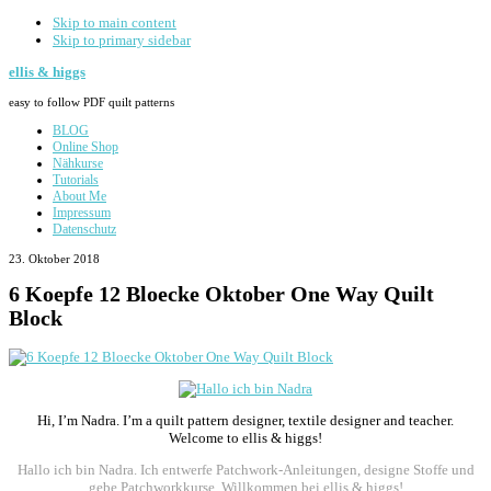
Skip to main content
Skip to primary sidebar
ellis & higgs
easy to follow PDF quilt patterns
BLOG
Online Shop
Nähkurse
Tutorials
About Me
Impressum
Datenschutz
23. Oktober 2018
6 Koepfe 12 Bloecke Oktober One Way Quilt
Block
Primary
Sidebar
Hi, I’m Nadra. I’m a quilt pattern designer, textile designer and teacher.
Welcome to ellis & higgs!
Hallo ich bin Nadra. Ich entwerfe Patchwork-Anleitungen, designe Stoffe und
gebe Patchworkkurse. Willkommen bei ellis & higgs!