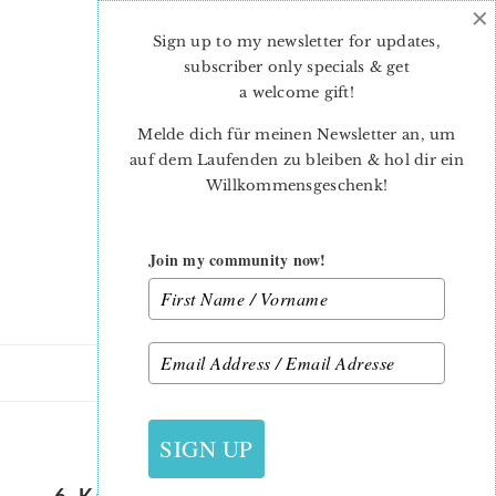
×
Skip
Skip
to
to
Sign up to my newsletter for updates,
main
primary
subscriber only specials & get
content
sidebar
a welcome gift
!
Melde dich für meinen Newsletter an, um
auf dem Laufenden zu bleiben & hol dir ein
Willkommensgeschenk!
Join my community now!
12. DEZEMBER 2019
SIGN UP
6-KÖPFE-12-BLÖCKE-OKTOBER-