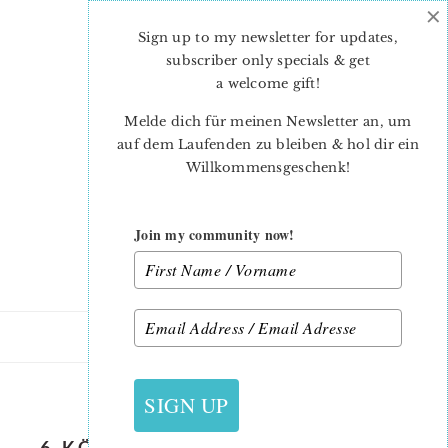
×
Skip
Skip
to
to
Sign up to my newsletter for updates,
main
primary
subscriber only specials & get
content
sidebar
a welcome gift
!
Melde dich für meinen Newsletter an, um
auf dem Laufenden zu bleiben & hol dir ein
Willkommensgeschenk!
Join my community now!
12. DEZEMBER 2019
SIGN UP
6-KÖPFE-12-BLÖCKE-NOVEMBER-