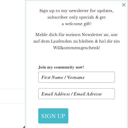
×
Skip
Skip
to
to
Sign up to my newsletter for updates,
main
primary
subscriber only specials & get
content
sidebar
a welcome gift
!
Melde dich für meinen Newsletter an, um
auf dem Laufenden zu bleiben & hol dir ein
Willkommensgeschenk!
Join my community now!
30. APRIL 2019
SIGN UP
6-KÖPFE-12-BLÖCKE-MAI-