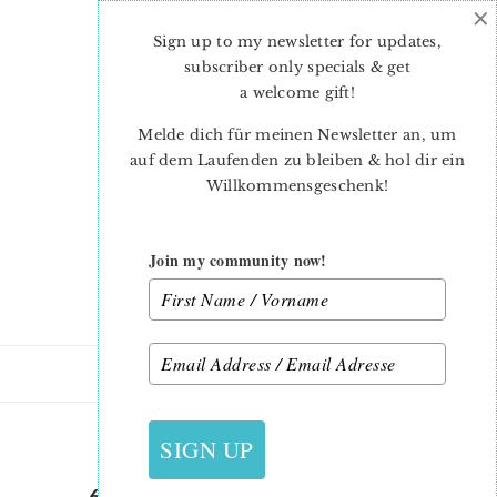
×
Skip
Skip
to
to
Sign up to my newsletter for updates,
main
primary
subscriber only specials & get
content
sidebar
a welcome gift
!
Melde dich für meinen Newsletter an, um
auf dem Laufenden zu bleiben & hol dir ein
Willkommensgeschenk!
Join my community now!
30. APRIL 2019
SIGN UP
6-KÖPFE-12-BLÖCKE-MAI-