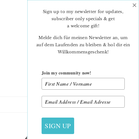
×
Skip
Skip
to
to
Sign up to my newsletter for updates,
main
primary
subscriber only specials & get
content
sidebar
a welcome gift
!
Melde dich für meinen Newsletter an, um
auf dem Laufenden zu bleiben & hol dir ein
Willkommensgeschenk!
Join my community now!
6. MÄRZ 2017
SIGN UP
6 KÖPFE 12 BLÖCKE MÄRZ