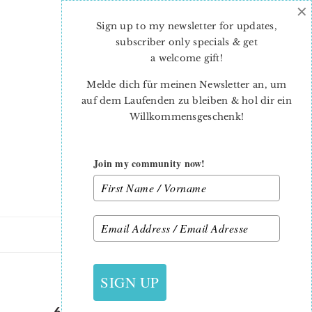
×
Skip
Skip
to
to
Sign up to my newsletter for updates,
main
primary
subscriber only specials & get
content
sidebar
a welcome gift
!
Melde dich für meinen Newsletter an, um
auf dem Laufenden zu bleiben & hol dir ein
Willkommensgeschenk!
Join my community now!
25. FEBRUAR 2019
SIGN UP
6 KÖPFE 12 BLÖCKE 2019 –