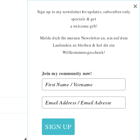
×
Skip
Skip
to
to
Sign up to my newsletter for updates, subscriber only
main
primary
specials & get
content
sidebar
a welcome gift
!
Melde dich für meinen Newsletter an, um auf dem
Laufenden zu bleiben & hol dir ein
Willkommensgeschenk!
Join my community now!
24. FEBRUAR 2019
SIGN UP
6 KÖPFE 12 BLÖCKE 2019 –