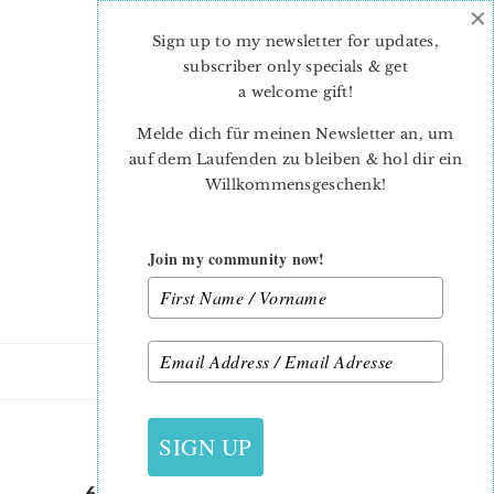
×
Skip
Skip
to
to
Sign up to my newsletter for updates,
main
primary
subscriber only specials & get
content
sidebar
a welcome gift
!
Melde dich für meinen Newsletter an, um
auf dem Laufenden zu bleiben & hol dir ein
Willkommensgeschenk!
Join my community now!
24. FEBRUAR 2019
SIGN UP
6 KÖPFE 12 BLÖCKE 2019 –