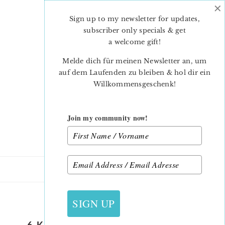
×
Skip
Skip
to
to
Sign up to my newsletter for updates,
main
primary
subscriber only specials & get
content
sidebar
a welcome gift
!
Melde dich für meinen Newsletter an, um
auf dem Laufenden zu bleiben & hol dir ein
Willkommensgeschenk!
Join my community now!
31. JULI 2018
SIGN UP
6 KOEPFE 12 BLOECKE AUGUST