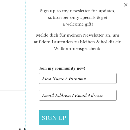
×
Skip
Skip
to
to
Sign up to my newsletter for updates,
main
primary
subscriber only specials & get
content
sidebar
a welcome gift
!
Melde dich für meinen Newsletter an, um
auf dem Laufenden zu bleiben & hol dir ein
Willkommensgeschenk!
Join my community now!
22. JUNI 2017
SIGN UP
6 KÖPFE 12 BÖCKE HALBZEIT