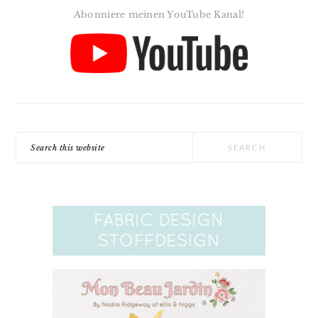
Abonniere meinen YouTube Kanal!
Search
this
website