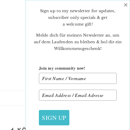
×
Skip
Skip
to
to
Sign up to my newsletter for updates,
main
primary
subscriber only specials & get
content
sidebar
a welcome gift
!
Melde dich für meinen Newsletter an, um
auf dem Laufenden zu bleiben & hol dir ein
Willkommensgeschenk!
Join my community now!
21. JUNI 2019
SIGN UP
6-KÖPFE-12-BLÖCKE-JUNI-EIGHT-