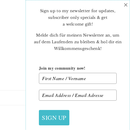
×
Skip
Skip
to
to
Sign up to my newsletter for updates,
main
primary
subscriber only specials & get
content
sidebar
a welcome gift
!
Melde dich für meinen Newsletter an, um
auf dem Laufenden zu bleiben & hol dir ein
Willkommensgeschenk!
Join my community now!
2. JULI 2019
SIGN UP
6KOEPFE12BLOECKE_