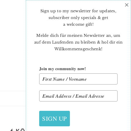
×
Skip
Skip
to
to
Sign up to my newsletter for updates,
main
primary
subscriber only specials & get
content
sidebar
a welcome gift
!
Melde dich für meinen Newsletter an, um
auf dem Laufenden zu bleiben & hol dir ein
Willkommensgeschenk!
Join my community now!
22. JANUAR 2019
SIGN UP
6 KÖPFE 12 BLÖCKE 2019 – MERRY