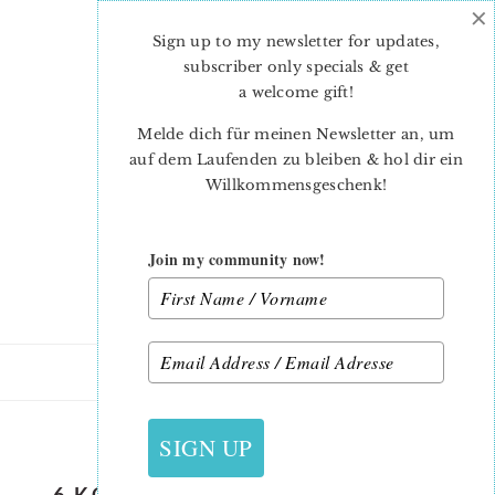
×
Skip
Skip
to
to
Sign up to my newsletter for updates,
main
primary
subscriber only specials & get
content
sidebar
a welcome gift
!
Melde dich für meinen Newsletter an, um
auf dem Laufenden zu bleiben & hol dir ein
Willkommensgeschenk!
Join my community now!
31. JANUAR 2017
SIGN UP
6 KOEPFE 12 BLOECKE FEBRUAR