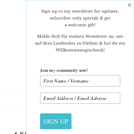
×
Skip
Skip
to
to
Sign up to my newsletter for updates,
main
primary
subscriber only specials & get
content
sidebar
a welcome gift
!
Melde dich für meinen Newsletter an, um
auf dem Laufenden zu bleiben & hol dir ein
Willkommensgeschenk!
Join my community now!
25. JANUAR 2017
SIGN UP
6 KOEPFE 12 BLOECKE FEBRUAR