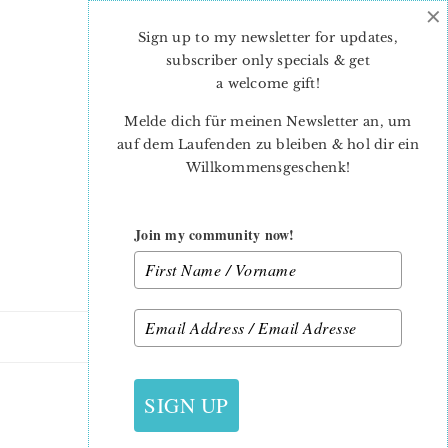
×
Skip
Skip
to
to
Sign up to my newsletter for updates,
main
primary
subscriber only specials & get
content
sidebar
a welcome gift
!
Melde dich für meinen Newsletter an, um
auf dem Laufenden zu bleiben & hol dir ein
Willkommensgeschenk!
Join my community now!
21. DEZEMBER 2018
SIGN UP
DRUCK