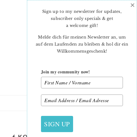
×
Skip
Skip
to
to
Sign up to my newsletter for updates,
main
primary
subscriber only specials & get
content
sidebar
a welcome gift
!
Melde dich für meinen Newsletter an, um
auf dem Laufenden zu bleiben & hol dir ein
Willkommensgeschenk!
Join my community now!
10. DEZEMBER 2018
SIGN UP
6 KOEPFE 12 BLOECKE DEZEMBER