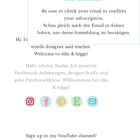
Be sure to check your email to confirm
your subscription.
Schau gleich nach der Email in deiner
Inbox, um deine Anmeldung zu bestätigen.
Hi, I’m Nadra. I’m a quilt pattern designer,
textile designer and teacher.
Welcome to ellis & higgs!
Hallo ich bin Nadra. Ich entwerfe
Patchwork-Anleitungen, designe Stoffe und
gebe Patchworkkurse. Willkommen bei ellis
& higgs!
Sign up to my YouTube channel!