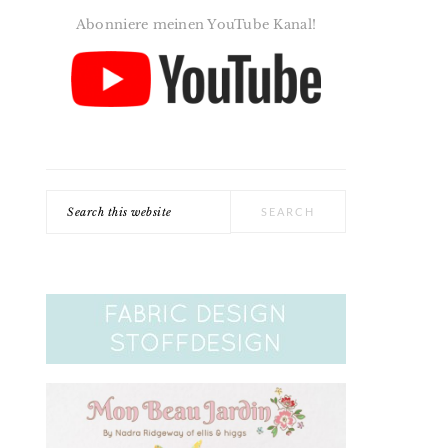
Abonniere meinen YouTube Kanal!
Search
this
website