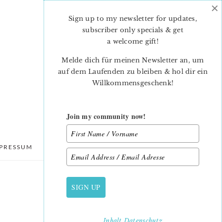
×
Sign up to my newsletter for updates,
subscriber only specials & get
a welcome gift
!
Melde dich für meinen Newsletter an, um
auf dem Laufenden zu bleiben & hol dir ein
Willkommensgeschenk!
Join my community now!
PRESSUM
DATENSCHUTZ
SIGN UP
PRIMARY
SIDEBAR
Inhalt
Datenschutz