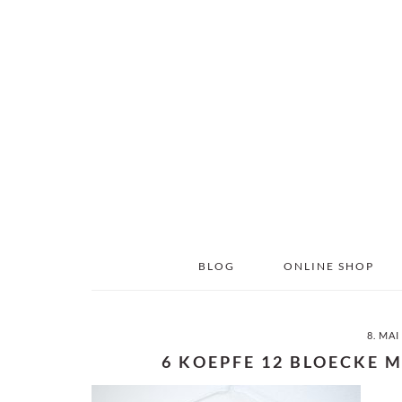
Skip
Skip
to
to
main
primary
content
sidebar
BLOG
ONLINE SHOP
8. MAI
6 KOEPFE 12 BLOECKE 