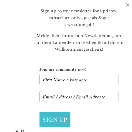
×
Skip
Skip
to
to
Sign up to my newsletter for updates,
main
primary
subscriber only specials & get
content
sidebar
a welcome gift
!
Melde dich für meinen Newsletter an, um
auf dem Laufenden zu bleiben & hol dir ein
Willkommensgeschenk!
Join my community now!
29. JANUAR 2018
SIGN UP
6 KÖPFE 12 BLÖCKE – FEBRUAR