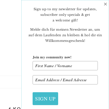
×
Skip
Skip
to
to
Sign up to my newsletter for updates,
main
primary
subscriber only specials & get
content
sidebar
a welcome gift
!
Melde dich für meinen Newsletter an, um
auf dem Laufenden zu bleiben & hol dir ein
Willkommensgeschenk!
Join my community now!
29. SEPTEMBER 2018
SIGN UP
6 KOEPFE 12 BLOECKE SEPTEMBER