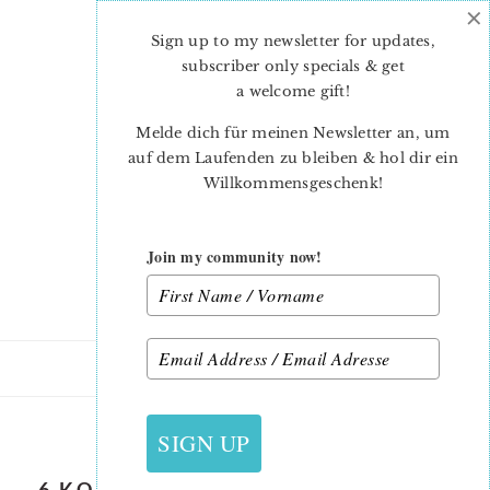
×
Skip
Skip
to
to
Sign up to my newsletter for updates,
main
primary
subscriber only specials & get
content
sidebar
a welcome gift
!
Melde dich für meinen Newsletter an, um
auf dem Laufenden zu bleiben & hol dir ein
Willkommensgeschenk!
Join my community now!
29. SEPTEMBER 2018
SIGN UP
6 KOEPFE 12 BLOECKE SEPTEMBER