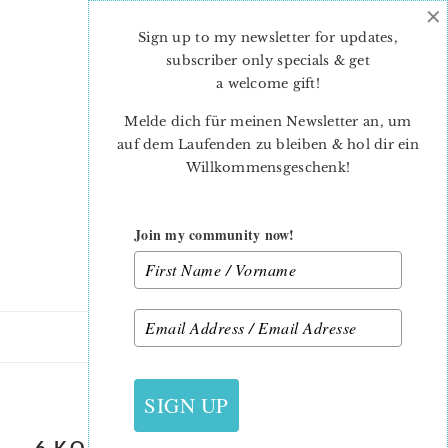
×
Skip
Skip
to
to
Sign up to my newsletter for updates,
main
primary
subscriber only specials & get
content
sidebar
a welcome gift
!
Melde dich für meinen Newsletter an, um
auf dem Laufenden zu bleiben & hol dir ein
Willkommensgeschenk!
Join my community now!
29. SEPTEMBER 2018
SIGN UP
6 KOEPFE 12 BLOECKE SEPTEMBER