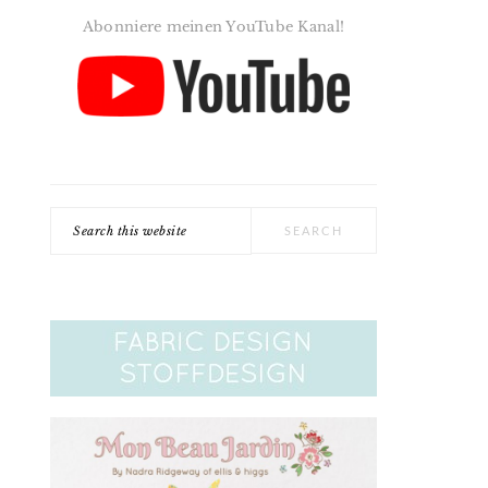
Abonniere meinen YouTube Kanal!
Search
this
website