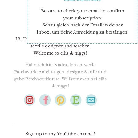
Be sure to check your email to confirm
your subscription.
Schau gleich nach der Email in deiner
Inbox, um deine Anmeldung zu bestätigen.
Hi, I’m Nadra. I’m a quilt pattern designer,
textile designer and teacher.
Welcome to ellis & higgs!
Hallo ich bin Nadra. Ich entwerfe
Patchwork-Anleitungen, designe Stoffe und
gebe Patchworkkurse. Willkommen bei ellis
& higgs!
Sign up to my YouTube channel!