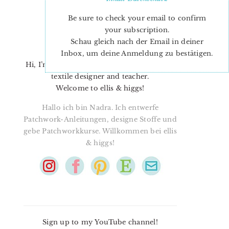
Be sure to check your email to confirm
your subscription.
Schau gleich nach der Email in deiner
Inbox, um deine Anmeldung zu bestätigen.
Hi, I’m Nadra. I’m a quilt pattern designer,
textile designer and teacher.
Welcome to ellis & higgs!
Hallo ich bin Nadra. Ich entwerfe
Patchwork-Anleitungen, designe Stoffe und
gebe Patchworkkurse. Willkommen bei ellis
& higgs!
Sign up to my YouTube channel!