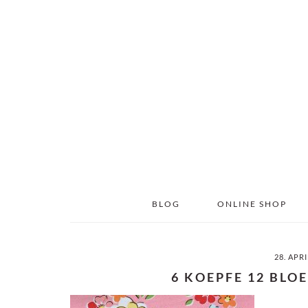
Skip
Skip
to
to
main
primary
content
sidebar
BLOG
ONLINE SHOP
28. APR
6 KOEPFE 12 BLO