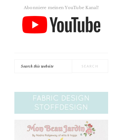
Abonniere meinen YouTube Kanal!
Search
this
website