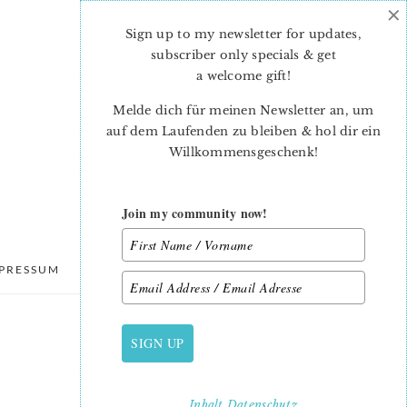
×
Sign up to my newsletter for updates,
subscriber only specials & get
a welcome gift
!
Melde dich für meinen Newsletter an, um
auf dem Laufenden zu bleiben & hol dir ein
Willkommensgeschenk!
Join my community now!
PRESSUM
DATENSCHUTZ
SIGN UP
PRIMARY
SIDEBAR
Inhalt
Datenschutz