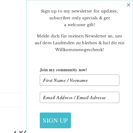
×
Skip
Skip
to
to
Sign up to my newsletter for updates,
main
primary
subscriber only specials & get
content
sidebar
a welcome gift
!
Melde dich für meinen Newsletter an, um
auf dem Laufenden zu bleiben & hol dir ein
Willkommensgeschenk!
Join my community now!
1. APRIL 2019
SIGN UP
6 KÖPFE 12 BLÖCKE 2019 – STAR