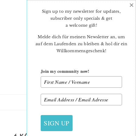
×
Skip
Skip
to
to
Sign up to my newsletter for updates,
main
primary
subscriber only specials & get
content
sidebar
a welcome gift
!
Melde dich für meinen Newsletter an, um
auf dem Laufenden zu bleiben & hol dir ein
Willkommensgeschenk!
Join my community now!
1. APRIL 2019
SIGN UP
6 KÖPFE 12 BLÖCKE 2019 – STAR