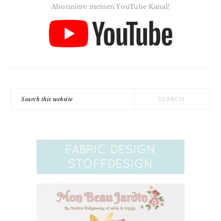
Abonniere meinen YouTube Kanal!
Search
this
website