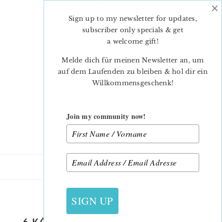
×
Skip
Skip
to
to
Sign up to my newsletter for updates,
main
primary
subscriber only specials & get
content
sidebar
a welcome gift
!
Melde dich für meinen Newsletter an, um
auf dem Laufenden zu bleiben & hol dir ein
Willkommensgeschenk!
Join my community now!
1. APRIL 2019
SIGN UP
6 KÖPFE 12 BLÖCKE 2019 – STAR