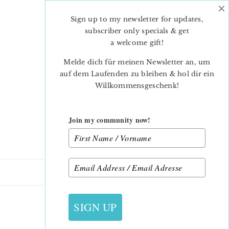
×
Skip
Skip
to
to
Sign up to my newsletter for updates,
main
primary
subscriber only specials & get
content
sidebar
a welcome gift
!
Melde dich für meinen Newsletter an, um
auf dem Laufenden zu bleiben & hol dir ein
Willkommensgeschenk!
Join my community now!
4. JANUAR 2018
SIGN UP
HEADER_2017