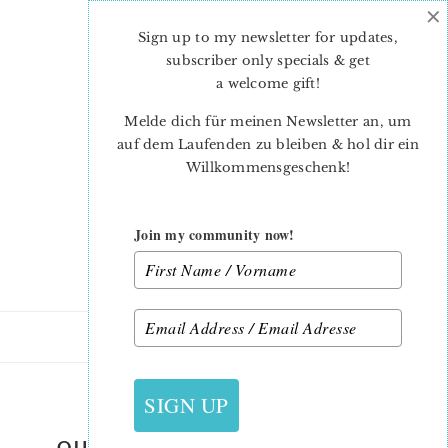
×
Skip
Skip
to
to
Sign up to my newsletter for updates,
main
primary
subscriber only specials & get
content
sidebar
a welcome gift
!
Melde dich für meinen Newsletter an, um
auf dem Laufenden zu bleiben & hol dir ein
Willkommensgeschenk!
Join my community now!
20. JANUAR 2017
SIGN UP
QUILTED LOVE LETTER PILLOW